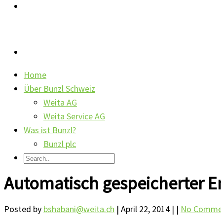
Home
Über Bunzl Schweiz
Weita AG
Weita Service AG
Was ist Bunzl?
Bunzl plc
Automatisch gespeicherter E
Posted by
bshabani@weita.ch
| April 22, 2014
|
|
No Comme