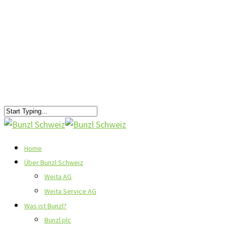
Home
Über Bunzl Schweiz
Weita AG
Weita Service AG
Was ist Bunzl?
Bunzl plc